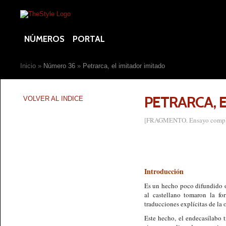
NÚMEROS
PORTAL
Inicio
»
Número 36
»
Petrarca, el imitador imitado
PETRARCA, 
VOLVER AL INDICE
[FRAGMENTO. Ensayo completo
Introducción
Es un hecho poco difundido o,
al castellano tomaron la fo
traducciones explícitas de la 
Este hecho, el endecasílabo 