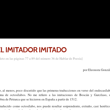
EL IMITADOR IMITADO
 en las páginas 77 a 89 del número 36 de Hablar de Poesía]
por Eleonora Gonzá
 al menos, poco discutido que las primeras traducciones en verso del endecasílab
rma de octosílabos. No me refiero a las imitaciones de Boscán y Garcilaso, s
obra de Petrarca que se hicieron en España a partir de 1512.
traducido como octosílabo, nos puede resultar sorprendente, extraño, casi heréti