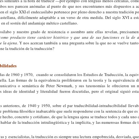
es similares a la hora de traducir —por ejemplo con lenguas menos cercanas, como
labos nos parecen anómalas al punto de que nos encontramos más dispuestos a a
en el siglo XXI el endecasílabo pertenece por pleno derecho a nuestra tradición poé
astellana, difícilmente adaptable a un verso de otra medida. Del siglo XVI a esta
 en el sostén del andamiaje métrico castellano.
osílabo y nuestro grado de resistencia o asombro ante ellas revelan, precisame
omo producto tiene carácter histórico y que una de sus funciones es la de a
e la ajena
. Y nos acercan también a una pregunta sobre la que no se vuelve tant
ne la tradición de la traducción?
bilidades
adas de 1960 y 1970,
cuando se consolidaron los Estudios de Traducción, la equiv
ella. Las formas de la equivalencia proliferaron en la teoría y la equivalencia 
unicativa o semántica de Peter Newmark, y sus taxonomías le ofrecieron un m
as ideas de identidad y literalidad fueron discutidas, pero el original siguió est
s anteriores, de 1940 y 1950, sobre el par traducibilidad-intraducibilidad llevab
e problema filosófico inabarcable que suele responderse con la sentencia de que es
de hecho, concreto y cotidiano, de que la lengua ajena se traduce todos y cada uno d
hablar de la traducción intralingüística y la implícita, y las numerosas formas de 
vas y esencialistas, la traducción es siempre una lectura empobrecida, desviada, qu