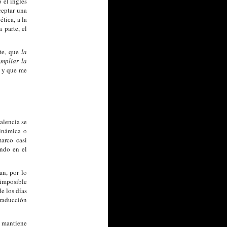
 el inglés
ceptar una
tica, a la
 parte, el
nte, que
la
mpliar la
o y que me
alencia se
dinámica o
arco casi
ando en el
an, por lo
 imposible
e los días
traducción
e mantiene