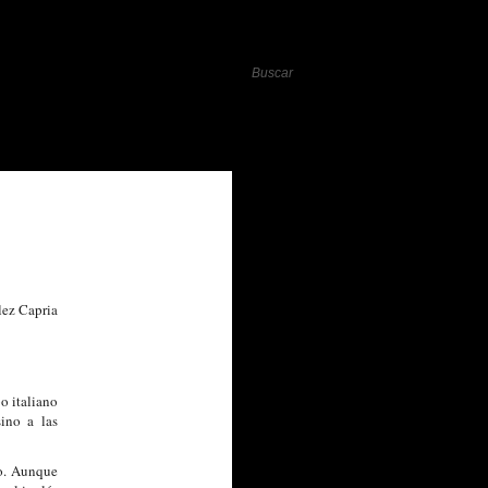
lez Capria
o italiano
ino a las
co. Aunque