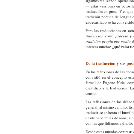
sigamos realizando operacion
— estas versiones en octosí
traducción en prosa. Y es que 
tradición poética de lengua c
endecasílabo se ha convertido
Pero las traducciones en oct
traducción como proceso y c
tradición propia por medio d
interesa mucho: ¿qué valor tie
De la traducción y sus posi
En las reflexiones de las déc
convirtió en el concepto estr
formal de Eugene Nida, com
científico a la traducción. L
centro.
Las reflexiones de las década
general, al mismo camino. Est
traducir, se enfrenta al humil
desde hace miles de años; sin 
con las que lidiamos a diario.
Desde estas miradas contrasti