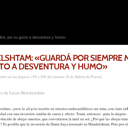
ra, por su gusto a desventura y humo»
LSHTAM: «GUARDÁ POR SIEMPRE M
STO A DESVENTURA Y HUMO»
to en las páginas 185 a 200 del número 36 de Hablar de Poesía]
nes de Lucas Brockenshire
palmas– para la alegría
(escrito en tercetos endecasilábicos sin rima, con clara in
idad con una inversión similar de causa y efecto: Tomá, entonces –para la alegría–
deslucido de abejas muertas, que convirtieron la miel en sol. ¿Por qué las abejas tra
el? Es posible que la inversión de Dante haya resonado en Mandelshtam. Pero por otr