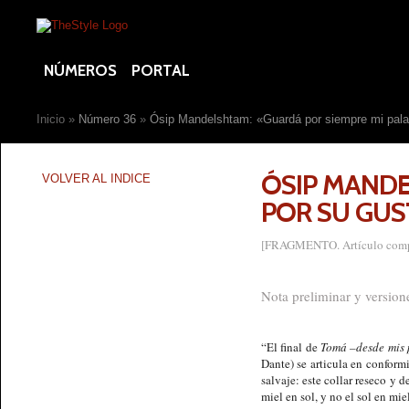
NÚMEROS
PORTAL
Inicio
»
Número 36
»
Ósip Mandelshtam: «Guardá por siempre mi palab
ÓSIP MANDE
VOLVER AL INDICE
POR SU GU
[FRAGMENTO. Artículo comple
Nota preliminar y versio
“El final de
Tomá –desde mis 
Dante) se articula en conform
salvaje: este collar reseco y 
miel en sol, y no el sol en mi