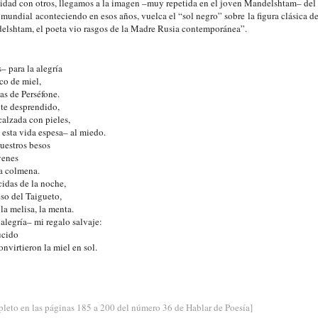
idad con otros, llegamos a la imagen –muy repetida en el joven Mandelshtam– del 
 mundial aconteciendo en esos años, vuelca el “sol negro” sobre la figura clásica de
lshtam, el poeta vio rasgos de la Madre Rusia contemporánea”.
 para la alegría
co de miel,
as de Perséfone.
ote desprendido,
alzada con pieles,
 esta vida espesa– al miedo.
uestros besos
venes
la colmena.
cidas de la noche,
eso del Taigueto,
la melisa, la menta.
alegría– mi regalo salvaje:
ucido
nvirtieron la miel en sol.
to en las páginas 185 a 200 del número 36 de Hablar de Poesía]