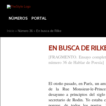
NÚMEROS
PORTAL
Inicio
»
Número 36
»
En busca de Rilke
EN BUSCA DE RILK
[FRAGMENTO. Ensayo completo 
número 36 de Hablar de Poesía]
El otoño pasado, en París, un am
de la Rue Monsieur-le-Princ
desayuno a principios del sigl
secretario de Rodin. Yo estaba c
porque, de todos los poetas, 