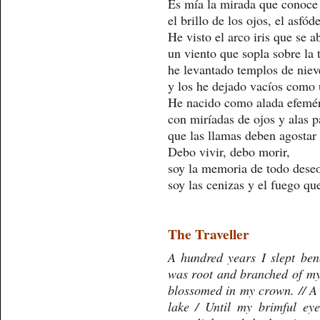
Es mía la mirada que conoce
el brillo de los ojos, el asfóde
He visto el arco iris que se ab
un viento que sopla sobre la t
he levantado templos de nieve
y los he dejado vacíos como
He nacido como alada efemér
con miríadas de ojos y alas 
que las llamas deben agostar 
Debo vivir, debo morir,
soy la memoria de todo dese
soy las cenizas y el fuego qu
The Traveller
A hundred years I slept bene
was root and branched of my 
blossomed in my crown. // A 
lake / Until my brimful eye