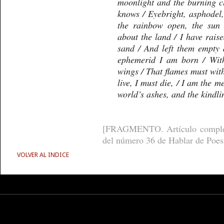
moonlight and the burning cl
knows / Eyebright, asphodel, 
the rainbow open, the sun 
about the land / I have raise
sand / And left them empty 
ephemerid I am born / With
wings / That flames must with
live, I must die, / I am the m
world’s ashes, and the kindlin
[FRAGMENTO. Artículo complet
del número 36 de Hablar de Poes
VOLVER AL INDICE