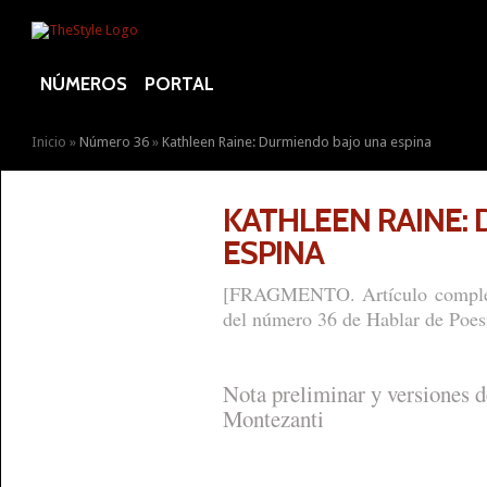
NÚMEROS
PORTAL
Inicio
»
Número 36
»
Kathleen Raine: Durmiendo bajo una espina
KATHLEEN RAINE:
ESPINA
[FRAGMENTO. Artículo complet
del número 36 de Hablar de Poes
Nota preliminar y versiones 
Montezanti